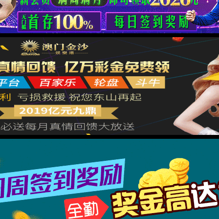
圈
核损系统已为90%以上的保险公司提供服务，截止目前共处理案件数千万件，