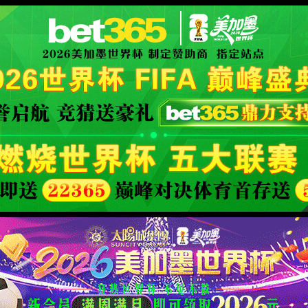
首页
解决方案
客户案例