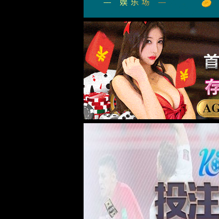
智能人伤
智能车险人
汽车后市
专业的汽车数据