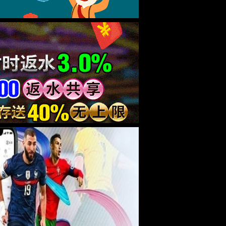
平...
查看详情
查看详情