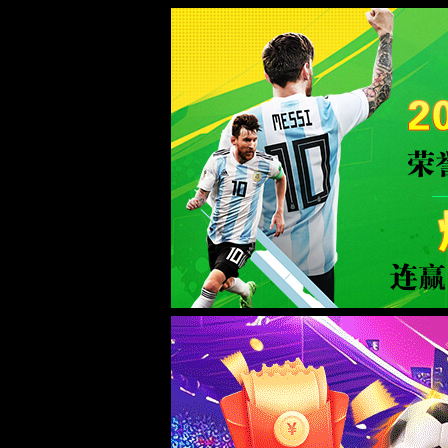
3499拉斯维加斯-官方游戏网站-Made in Las Vegas